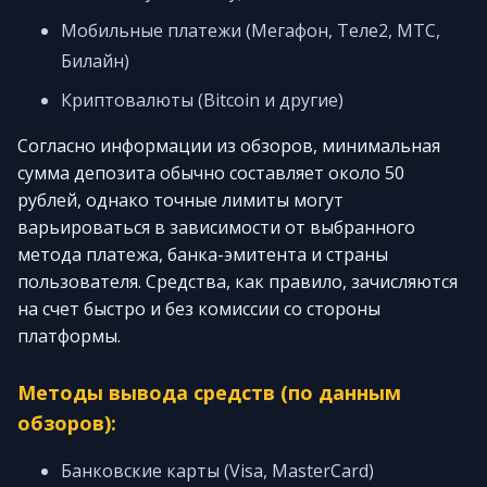
Мобильные платежи (Мегафон, Теле2, МТС,
Билайн)
Криптовалюты (Bitcoin и другие)
Согласно информации из обзоров, минимальная
сумма депозита обычно составляет около 50
рублей, однако точные лимиты могут
варьироваться в зависимости от выбранного
метода платежа, банка-эмитента и страны
пользователя. Средства, как правило, зачисляются
на счет быстро и без комиссии со стороны
платформы.
Методы вывода средств (по данным
обзоров):
Банковские карты (Visa, MasterCard)