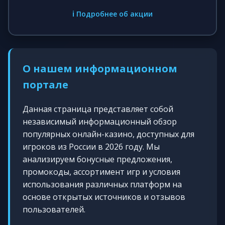
ℹ️ Подробнее об акции
О нашем информационном
портале
Данная страница представляет собой
независимый информационный обзор
популярных онлайн-казино, доступных для
игроков из России в 2026 году. Мы
анализируем бонусные предложения,
промокоды, ассортимент игр и условия
использования различных платформ на
основе открытых источников и отзывов
пользователей.