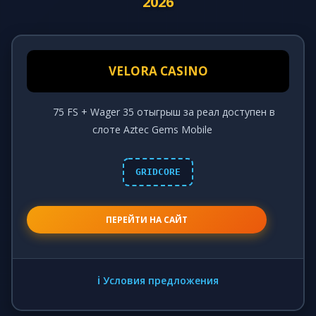
2026
VELORA CASINO
75 FS + Wager 35 отыгрыш за реал доступен в
слоте Aztec Gems Mobile
GRIDCORE
ПЕРЕЙТИ НА САЙТ
ℹ️ Условия предложения