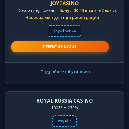
JOYCASINO
Обзор предложения:
Бонус: 30 FS в слоте Zeus vs
Hades за мин деп при регистрации
joywin2026
ПЕРЕЙТИ НА САЙТ
ℹ️ Подробнее об условиях
ROYAL RUSSIA CASINO
100FS + 250%
royalr