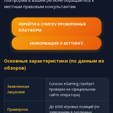
платформы в вашем регионе обращайтесь к
местным правовым консультантам.
ПЕРЕЙТИ К СПИСКУ ПРОВЕРЕННЫХ
ПЛАТФОРМ
ИНФОРМАЦИЯ О БЕТТИНГЕ
Основные характеристики (по данным из
обзоров)
Curacao eGaming (требует
Заявленная
проверки на официальном
лицензия
сайте оператора)
До 6500 игровых позиций (по
Примерное
заявлениям в различных