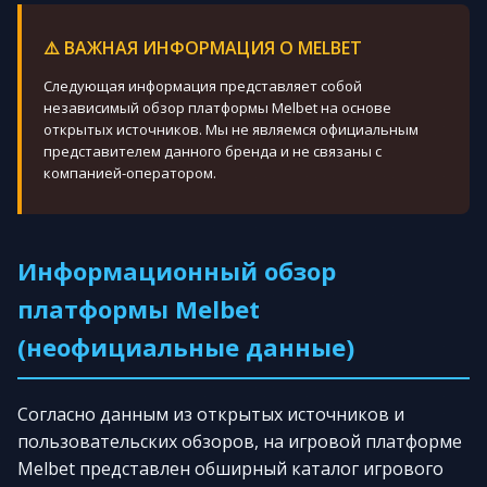
⚠️ ВАЖНАЯ ИНФОРМАЦИЯ О MELBET
Следующая информация представляет собой
независимый обзор платформы Melbet на основе
открытых источников. Мы не являемся официальным
представителем данного бренда и не связаны с
компанией-оператором.
Информационный обзор
платформы Melbet
(неофициальные данные)
Согласно данным из открытых источников и
пользовательских обзоров, на игровой платформе
Melbet представлен обширный каталог игрового