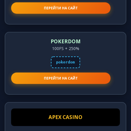
ПЕРЕЙТИ НА САЙТ
POKERDOM
100FS + 250%
pokerdom
ПЕРЕЙТИ НА САЙТ
APEX CASINO