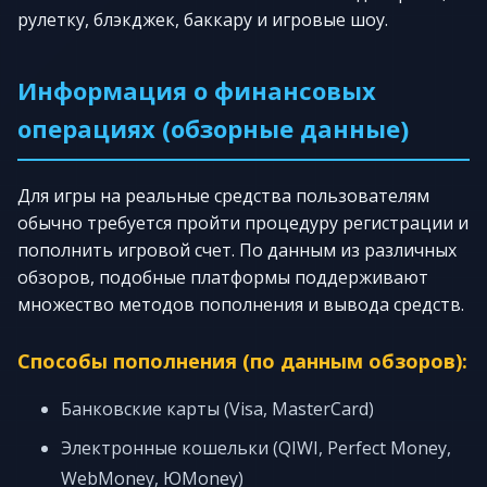
рулетку, блэкджек, баккару и игровые шоу.
Информация о финансовых
операциях (обзорные данные)
Для игры на реальные средства пользователям
обычно требуется пройти процедуру регистрации и
пополнить игровой счет. По данным из различных
обзоров, подобные платформы поддерживают
множество методов пополнения и вывода средств.
Способы пополнения (по данным обзоров):
Банковские карты (Visa, MasterCard)
Электронные кошельки (QIWI, Perfect Money,
WebMoney, ЮMoney)