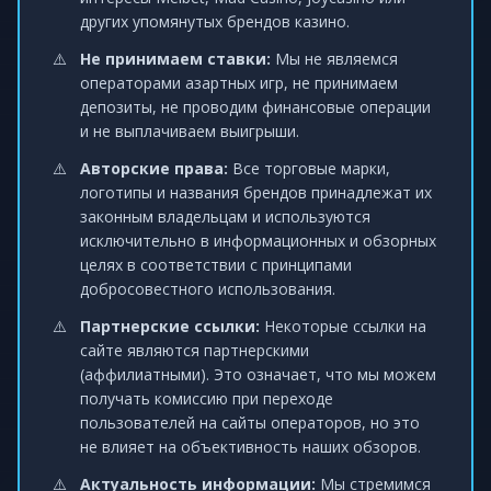
других упомянутых брендов казино.
Не принимаем ставки:
Мы не являемся
операторами азартных игр, не принимаем
депозиты, не проводим финансовые операции
и не выплачиваем выигрыши.
Авторские права:
Все торговые марки,
логотипы и названия брендов принадлежат их
законным владельцам и используются
исключительно в информационных и обзорных
целях в соответствии с принципами
добросовестного использования.
Партнерские ссылки:
Некоторые ссылки на
сайте являются партнерскими
(аффилиатными). Это означает, что мы можем
получать комиссию при переходе
пользователей на сайты операторов, но это
не влияет на объективность наших обзоров.
Актуальность информации:
Мы стремимся