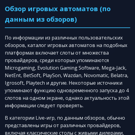
Обзор игровых автоматов (по
данным из обзоров)
По информации из различных пользовательских
обзоров, каталог игровых автоматов на подобных
платформах включает слоты от множества
провайдеров, среди которых упоминаются
Microgaming, Evolution Gaming Software, Mega-Jack,
NetEnt, BetSoft, PlaySon, Wazdan, Novomatic, Belatra,
Igrosoft, Playtech и другие. Некоторые источники
упоминают функцию одновременного запуска до 4
слотов на одном экране, однако актуальность этой
информации следует проверять.
В категории Live-игр, по данным обзоров, обычно
представлены игры от различных провайдеров,
включая классические столы с живыми дилерами,