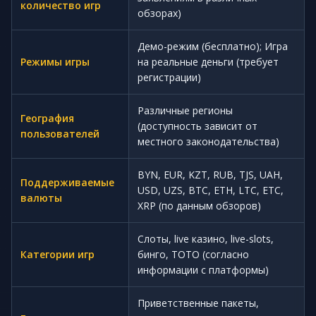
количество игр
обзорах)
Демо-режим (бесплатно); Игра
Режимы игры
на реальные деньги (требует
регистрации)
Различные регионы
География
(доступность зависит от
пользователей
местного законодательства)
BYN, EUR, KZT, RUB, TJS, UAH,
Поддерживаемые
USD, UZS, BTC, ETH, LTC, ETC,
валюты
XRP (по данным обзоров)
Слоты, live казино, live-slots,
Категории игр
бинго, ТОТО (согласно
информации с платформы)
Приветственные пакеты,