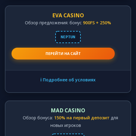
EVA CASINO
Обзор предложения: бонус
900FS + 250%
NEPTUN
ПЕРЕЙТИ НА САЙТ
ℹ️ Подробнее об условиях
MAD CASINO
Обзор бонуса:
150% на первый депозит
для
новых игроков