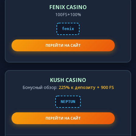
FENIX CASINO
100FS+100%
fenix
ПЕРЕЙТИ НА САЙТ
KUSH CASINO
Бонусный обзор:
225% к депозиту + 900 FS
NEPTUN
ПЕРЕЙТИ НА САЙТ